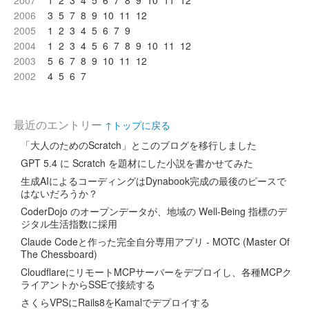
2007
1
2
3
4
5
6
7
8
9
10
11
12
2006
3
5
7
8
9
10
11
12
2005
1
2
3
4
5
6
7
9
2004
1
2
3
4
5
6
7
8
9
10
11
12
2003
5
6
7
8
9
10
11
12
2002
4
5
6
7
最近のエントリー
↑トップに戻る
「大人のためのScratch」とこのブログを移行しました
GPT 5.4 に Scratch を題材にした小説を書かせてみた
生成AIによるコーディングはDynabook完成の最後のピースで
はないだろうか？
CoderDojo のオープンデータが、地域の Well-Being 指標のデ
ジタル生活指数に採用
Claude Codeと作った完全自分専用アプリ - MOTC (Master Of
The Chessboard)
CloudflareにリモートMCPサーバーをデプロイし、各種MCPク
ライアントからSSEで接続する
さくらVPSにRails8をKamalでデプロイする