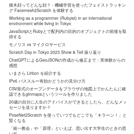
猪木顔ってどんな顔？ - 機械学習を使ったフェイストラッキン
グ Facemesh2Scratch を体験する
Working as a programmer (Rubyist) in an international
environment while living in Tokyo
JavaScriptとRubyとで配列内の目的のオブジェクトの前後を取
得する
モノリス vs マイクロサービス
Scratch Day in Tokyo 2023 Show & Tell 振り返り
ChatGPTによるGeoJSONの作成から修正まで：実体験からの
感想
いまさら Lirbon を紹介する
IPv6 パススルー有効かどうかの見分け方
CSV形式のオープンデータをブラウザの地図上でかんたんに確
認できるglnmapsというツールを作りました
20歳の自分に人生のアドバイスができるとしたら、どんなメッ
セージを送りますか？
PoseNet2Scratch を使っていつでもどこでも「キラーン！」と
賢くなる
「統一教会」や「原理」といえば、思い出す大学生のときの思
い出