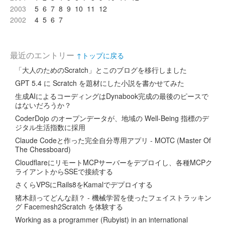
2003
5
6
7
8
9
10
11
12
2002
4
5
6
7
最近のエントリー
↑トップに戻る
「大人のためのScratch」とこのブログを移行しました
GPT 5.4 に Scratch を題材にした小説を書かせてみた
生成AIによるコーディングはDynabook完成の最後のピースで
はないだろうか？
CoderDojo のオープンデータが、地域の Well-Being 指標のデ
ジタル生活指数に採用
Claude Codeと作った完全自分専用アプリ - MOTC (Master Of
The Chessboard)
CloudflareにリモートMCPサーバーをデプロイし、各種MCPク
ライアントからSSEで接続する
さくらVPSにRails8をKamalでデプロイする
猪木顔ってどんな顔？ - 機械学習を使ったフェイストラッキン
グ Facemesh2Scratch を体験する
Working as a programmer (Rubyist) in an international