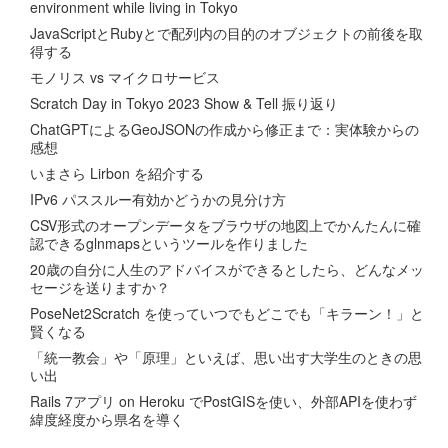
environment while living in Tokyo
JavaScriptとRubyとで配列内の目的のオブジェクトの前後を取
得する
モノリス vs マイクロサービス
Scratch Day in Tokyo 2023 Show & Tell 振り返り
ChatGPTによるGeoJSONの作成から修正まで：実体験からの
感想
いまさら Lirbon を紹介する
IPv6 パススルー有効かどうかの見分け方
CSV形式のオープンデータをブラウザの地図上でかんたんに確
認できるglnmapsというツールを作りました
20歳の自分に人生のアドバイスができるとしたら、どんなメッ
セージを送りますか？
PoseNet2Scratch を使っていつでもどこでも「キラーン！」と
賢くなる
「統一教会」や「原理」といえば、思い出す大学生のときの思
い出
Rails 7アプリ on Heroku でPostGISを使い、外部APIを使わず
緯度経度から県名を導く