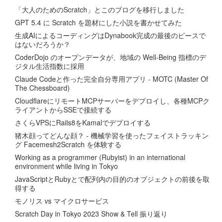
「大人のためのScratch」とこのブログを移行しました
GPT 5.4 に Scratch を題材にした小説を書かせてみた
生成AIによるコーディングはDynabook完成の最後のピースで
はないだろうか？
CoderDojo のオープンデータが、地域の Well-Being 指標のデ
ジタル生活指数に採用
Claude Codeと作った完全自分専用アプリ - MOTC (Master Of
The Chessboard)
CloudflareにリモートMCPサーバーをデプロイし、各種MCPク
ライアントからSSEで接続する
さくらVPSにRails8をKamalでデプロイする
猪木顔ってどんな顔？ - 機械学習を使ったフェイストラッキン
グ Facemesh2Scratch を体験する
Working as a programmer (Rubyist) in an international
environment while living in Tokyo
JavaScriptとRubyとで配列内の目的のオブジェクトの前後を取
得する
モノリス vs マイクロサービス
Scratch Day in Tokyo 2023 Show & Tell 振り返り