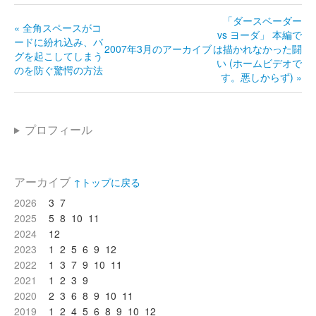
「ダースベーダー
« 全角スペースがコ
vs ヨーダ」 本編で
ードに紛れ込み、バ
2007年3月のアーカイブ
は描かれなかった闘
グを起こしてしまう
い (ホームビデオで
のを防ぐ驚愕の方法
す。悪しからず) »
プロフィール
アーカイブ
↑トップに戻る
2026
3
7
2025
5
8
10
11
2024
12
2023
1
2
5
6
9
12
2022
1
3
7
9
10
11
2021
1
2
3
9
2020
2
3
6
8
9
10
11
2019
1
2
4
5
6
8
9
10
12