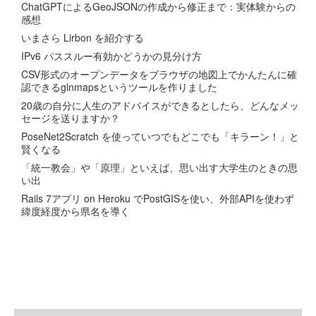
ChatGPTによるGeoJSONの作成から修正まで：実体験からの
感想
いまさら Lirbon を紹介する
IPv6 パススルー有効かどうかの見分け方
CSV形式のオープンデータをブラウザの地図上でかんたんに確
認できるglnmapsというツールを作りました
20歳の自分に人生のアドバイスができるとしたら、どんなメッ
セージを送りますか？
PoseNet2Scratch を使っていつでもどこでも「キラーン！」と
賢くなる
「統一教会」や「原理」といえば、思い出す大学生のときの思
い出
Rails 7アプリ on Heroku でPostGISを使い、外部APIを使わず
緯度経度から県名を導く