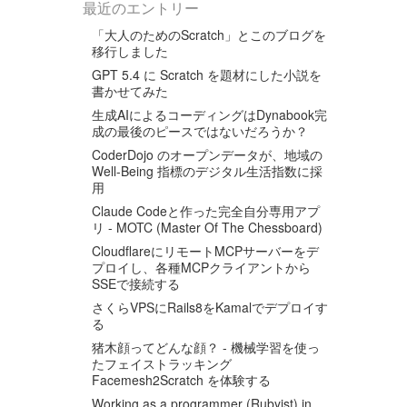
最近のエントリー
「大人のためのScratch」とこのブログを
移行しました
GPT 5.4 に Scratch を題材にした小説を
書かせてみた
生成AIによるコーディングはDynabook完
成の最後のピースではないだろうか？
CoderDojo のオープンデータが、地域の
Well-Being 指標のデジタル生活指数に採
用
Claude Codeと作った完全自分専用アプ
リ - MOTC (Master Of The Chessboard)
CloudflareにリモートMCPサーバーをデ
プロイし、各種MCPクライアントから
SSEで接続する
さくらVPSにRails8をKamalでデプロイす
る
猪木顔ってどんな顔？ - 機械学習を使っ
たフェイストラッキング
Facemesh2Scratch を体験する
Working as a programmer (Rubyist) in