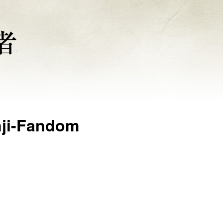
-Fandom
。