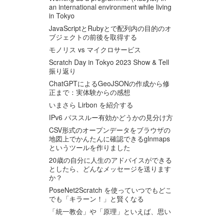
an international environment while living
in Tokyo
JavaScriptとRubyとで配列内の目的のオ
ブジェクトの前後を取得する
モノリス vs マイクロサービス
Scratch Day in Tokyo 2023 Show & Tell
振り返り
ChatGPTによるGeoJSONの作成から修
正まで：実体験からの感想
いまさら Lirbon を紹介する
IPv6 パススルー有効かどうかの見分け方
CSV形式のオープンデータをブラウザの
地図上でかんたんに確認できるglnmaps
というツールを作りました
20歳の自分に人生のアドバイスができる
としたら、どんなメッセージを送ります
か？
PoseNet2Scratch を使っていつでもどこ
でも「キラーン！」と賢くなる
「統一教会」や「原理」といえば、思い