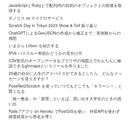
JavaScriptとRubyとで配列内の目的のオブジェクトの前後を取
得する
モノリス vs マイクロサービス
Scratch Day in Tokyo 2023 Show & Tell 振り返り
ChatGPTによるGeoJSONの作成から修正まで：実体験からの
感想
いまさら Lirbon を紹介する
IPv6 パススルー有効かどうかの見分け方
CSV形式のオープンデータをブラウザの地図上でかんたんに確
認できるglnmapsというツールを作りました
20歳の自分に人生のアドバイスができるとしたら、どんなメッ
セージを送りますか？
PoseNet2Scratch を使っていつでもどこでも「キラーン！」と
賢くなる
「統一教会」や「原理」といえば、思い出す大学生のときの思
い出
Rails 7アプリ on Heroku でPostGISを使い、外部APIを使わず
緯度経度から県名を導く