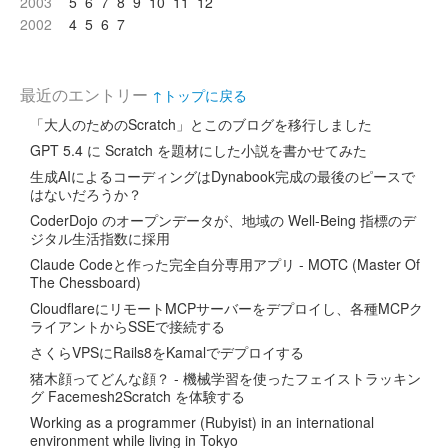
2003
5
6
7
8
9
10
11
12
2002
4
5
6
7
最近のエントリー
↑トップに戻る
「大人のためのScratch」とこのブログを移行しました
GPT 5.4 に Scratch を題材にした小説を書かせてみた
生成AIによるコーディングはDynabook完成の最後のピースで
はないだろうか？
CoderDojo のオープンデータが、地域の Well-Being 指標のデ
ジタル生活指数に採用
Claude Codeと作った完全自分専用アプリ - MOTC (Master Of
The Chessboard)
CloudflareにリモートMCPサーバーをデプロイし、各種MCPク
ライアントからSSEで接続する
さくらVPSにRails8をKamalでデプロイする
猪木顔ってどんな顔？ - 機械学習を使ったフェイストラッキン
グ Facemesh2Scratch を体験する
Working as a programmer (Rubyist) in an international
environment while living in Tokyo