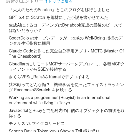
最近のエントリー
↑トップに戻る
「大人のためのScratch」とこのブログを移行しました
GPT 5.4 に Scratch を題材にした小説を書かせてみた
生成AIによるコーディングはDynabook完成の最後のピースで
はないだろうか？
CoderDojo のオープンデータが、地域の Well-Being 指標のデ
ジタル生活指数に採用
Claude Codeと作った完全自分専用アプリ - MOTC (Master Of
The Chessboard)
CloudflareにリモートMCPサーバーをデプロイし、各種MCPク
ライアントからSSEで接続する
さくらVPSにRails8をKamalでデプロイする
猪木顔ってどんな顔？ - 機械学習を使ったフェイストラッキン
グ Facemesh2Scratch を体験する
Working as a programmer (Rubyist) in an international
environment while living in Tokyo
JavaScriptとRubyとで配列内の目的のオブジェクトの前後を取
得する
モノリス vs マイクロサービス
Scratch Day in Tokyo 2023 Show & Tell 振り返り