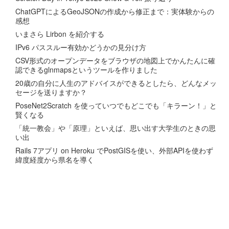
ChatGPTによるGeoJSONの作成から修正まで：実体験からの
感想
いまさら Lirbon を紹介する
IPv6 パススルー有効かどうかの見分け方
CSV形式のオープンデータをブラウザの地図上でかんたんに確
認できるglnmapsというツールを作りました
20歳の自分に人生のアドバイスができるとしたら、どんなメッ
セージを送りますか？
PoseNet2Scratch を使っていつでもどこでも「キラーン！」と
賢くなる
「統一教会」や「原理」といえば、思い出す大学生のときの思
い出
Rails 7アプリ on Heroku でPostGISを使い、外部APIを使わず
緯度経度から県名を導く