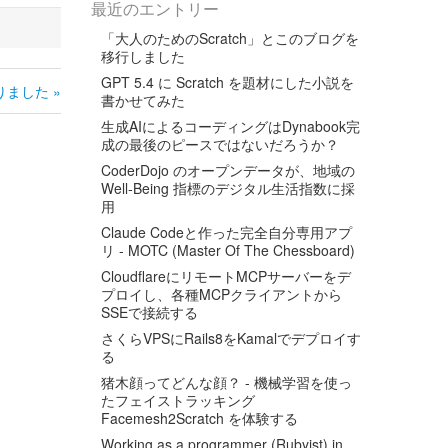
最近のエントリー
「大人のためのScratch」とこのブログを
移行しました
GPT 5.4 に Scratch を題材にした小説を
りました »
書かせてみた
生成AIによるコーディングはDynabook完
成の最後のピースではないだろうか？
CoderDojo のオープンデータが、地域の
Well-Being 指標のデジタル生活指数に採
用
Claude Codeと作った完全自分専用アプ
リ - MOTC (Master Of The Chessboard)
CloudflareにリモートMCPサーバーをデ
プロイし、各種MCPクライアントから
SSEで接続する
さくらVPSにRails8をKamalでデプロイす
る
猪木顔ってどんな顔？ - 機械学習を使っ
たフェイストラッキング
Facemesh2Scratch を体験する
Working as a programmer (Rubyist) in