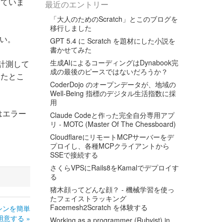
にしていま
最近のエントリー
「大人のためのScratch」とこのブログを
移行しました
さい。
GPT 5.4 に Scratch を題材にした小説を
書かせてみた
生成AIによるコーディングはDynabook完
を計測して
成の最後のピースではないだろうか？
したとこ
CoderDojo のオープンデータが、地域の
Well-Being 指標のデジタル生活指数に採
用
はエラー
Claude Codeと作った完全自分専用アプ
リ - MOTC (Master Of The Chessboard)
CloudflareにリモートMCPサーバーをデ
プロイし、各種MCPクライアントから
SSEで接続する
さくらVPSにRails8をKamalでデプロイす
る
猪木顔ってどんな顔？ - 機械学習を使っ
たフェイストラッキング
Facemesh2Scratch を体験する
想マシンを簡単
用意する »
Working as a programmer (Rubyist) in