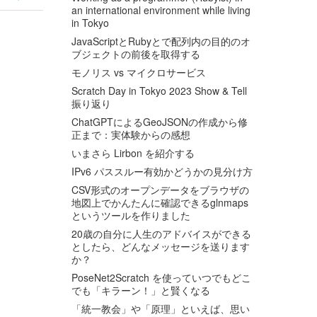
an international environment while living
in Tokyo
JavaScriptとRubyとで配列内の目的のオ
ブジェクトの前後を取得する
モノリス vs マイクロサービス
Scratch Day in Tokyo 2023 Show & Tell
振り返り
ChatGPTによるGeoJSONの作成から修
正まで：実体験からの感想
いまさら Lirbon を紹介する
IPv6 パススルー有効かどうかの見分け方
CSV形式のオープンデータをブラウザの
地図上でかんたんに確認できるglnmaps
というツールを作りました
20歳の自分に人生のアドバイスができる
としたら、どんなメッセージを送ります
か？
PoseNet2Scratch を使っていつでもどこ
でも「キラーン！」と賢くなる
「統一教会」や「原理」といえば、思い