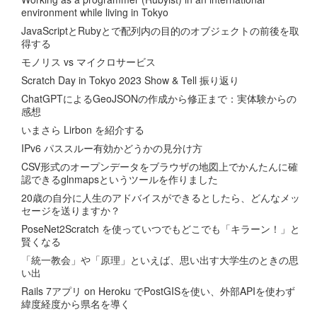
environment while living in Tokyo
JavaScriptとRubyとで配列内の目的のオブジェクトの前後を取
得する
モノリス vs マイクロサービス
Scratch Day in Tokyo 2023 Show & Tell 振り返り
ChatGPTによるGeoJSONの作成から修正まで：実体験からの
感想
いまさら Lirbon を紹介する
IPv6 パススルー有効かどうかの見分け方
CSV形式のオープンデータをブラウザの地図上でかんたんに確
認できるglnmapsというツールを作りました
20歳の自分に人生のアドバイスができるとしたら、どんなメッ
セージを送りますか？
PoseNet2Scratch を使っていつでもどこでも「キラーン！」と
賢くなる
「統一教会」や「原理」といえば、思い出す大学生のときの思
い出
Rails 7アプリ on Heroku でPostGISを使い、外部APIを使わず
緯度経度から県名を導く