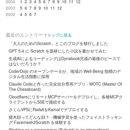
2004
1
2
3
4
5
6
7
8
9
10
11
12
2003
5
6
7
8
9
10
11
12
2002
4
5
6
7
最近のエントリー
↑トップに戻る
「大人のためのScratch」とこのブログを移行しました
GPT 5.4 に Scratch を題材にした小説を書かせてみた
生成AIによるコーディングはDynabook完成の最後のピースで
はないだろうか？
CoderDojo のオープンデータが、地域の Well-Being 指標のデ
ジタル生活指数に採用
Claude Codeと作った完全自分専用アプリ - MOTC (Master Of
The Chessboard)
CloudflareにリモートMCPサーバーをデプロイし、各種MCPク
ライアントからSSEで接続する
さくらVPSにRails8をKamalでデプロイする
猪木顔ってどんな顔？ - 機械学習を使ったフェイストラッキン
グ Facemesh2Scratch を体験する
Working as a programmer (Rubyist) in an international