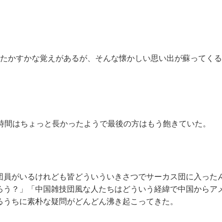
ったかすかな覚えがあるが、そんな懐かしい思い出が蘇ってく
の時間はちょっと長かったようで最後の方はもう飽きていた。
団員がいるけれども皆どういういきさつでサーカス団に入った
ろう？」「中国雑技団風な人たちはどういう経緯で中国からア
るうちに素朴な疑問がどんどん沸き起こってきた。