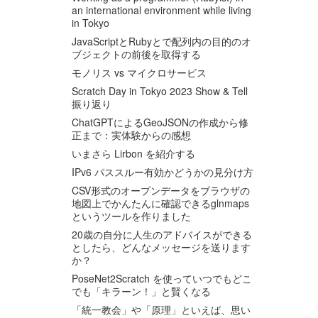
an international environment while living
in Tokyo
JavaScriptとRubyとで配列内の目的のオ
ブジェクトの前後を取得する
モノリス vs マイクロサービス
Scratch Day in Tokyo 2023 Show & Tell
振り返り
ChatGPTによるGeoJSONの作成から修
正まで：実体験からの感想
いまさら Lirbon を紹介する
IPv6 パススルー有効かどうかの見分け方
CSV形式のオープンデータをブラウザの
地図上でかんたんに確認できるglnmaps
というツールを作りました
20歳の自分に人生のアドバイスができる
としたら、どんなメッセージを送ります
か？
PoseNet2Scratch を使っていつでもどこ
でも「キラーン！」と賢くなる
「統一教会」や「原理」といえば、思い