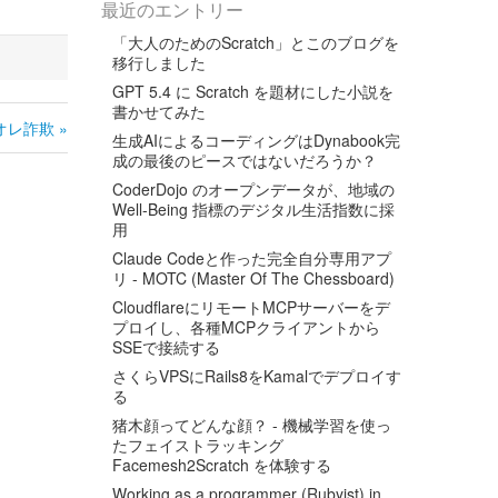
最近のエントリー
「大人のためのScratch」とこのブログを
移行しました
GPT 5.4 に Scratch を題材にした小説を
書かせてみた
オレ詐欺 »
生成AIによるコーディングはDynabook完
成の最後のピースではないだろうか？
CoderDojo のオープンデータが、地域の
Well-Being 指標のデジタル生活指数に採
用
Claude Codeと作った完全自分専用アプ
リ - MOTC (Master Of The Chessboard)
CloudflareにリモートMCPサーバーをデ
プロイし、各種MCPクライアントから
SSEで接続する
さくらVPSにRails8をKamalでデプロイす
る
猪木顔ってどんな顔？ - 機械学習を使っ
たフェイストラッキング
Facemesh2Scratch を体験する
Working as a programmer (Rubyist) in