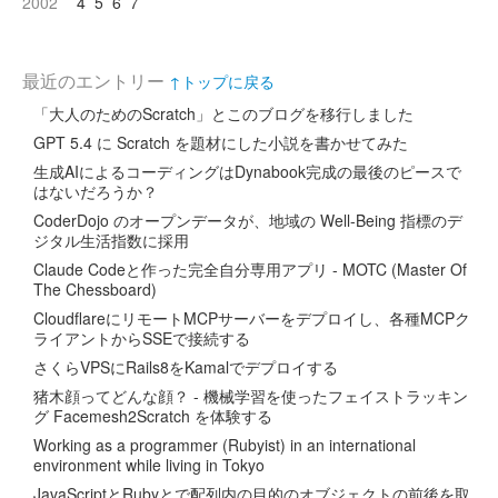
2002
4
5
6
7
最近のエントリー
↑トップに戻る
「大人のためのScratch」とこのブログを移行しました
GPT 5.4 に Scratch を題材にした小説を書かせてみた
生成AIによるコーディングはDynabook完成の最後のピースで
はないだろうか？
CoderDojo のオープンデータが、地域の Well-Being 指標のデ
ジタル生活指数に採用
Claude Codeと作った完全自分専用アプリ - MOTC (Master Of
The Chessboard)
CloudflareにリモートMCPサーバーをデプロイし、各種MCPク
ライアントからSSEで接続する
さくらVPSにRails8をKamalでデプロイする
猪木顔ってどんな顔？ - 機械学習を使ったフェイストラッキン
グ Facemesh2Scratch を体験する
Working as a programmer (Rubyist) in an international
environment while living in Tokyo
JavaScriptとRubyとで配列内の目的のオブジェクトの前後を取