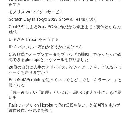
得する
モノリス vs マイクロサービス
Scratch Day in Tokyo 2023 Show & Tell 振り返り
ChatGPTによるGeoJSONの作成から修正まで：実体験からの
感想
いまさら Lirbon を紹介する
IPv6 パススルー有効かどうかの見分け方
CSV形式のオープンデータをブラウザの地図上でかんたんに確
認できるglnmapsというツールを作りました
20歳の自分に人生のアドバイスができるとしたら、どんなメッ
セージを送りますか？
PoseNet2Scratch を使っていつでもどこでも「キラーン！」と
賢くなる
「統一教会」や「原理」といえば、思い出す大学生のときの思
い出
Rails 7アプリ on Heroku でPostGISを使い、外部APIを使わず
緯度経度から県名を導く