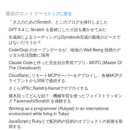
最近のエントリー
↑トップに戻る
「大人のためのScratch」とこのブログを移行しました
GPT 5.4 に Scratch を題材にした小説を書かせてみた
生成AIによるコーディングはDynabook完成の最後のピースで
はないだろうか？
CoderDojo のオープンデータが、地域の Well-Being 指標のデ
ジタル生活指数に採用
Claude Codeと作った完全自分専用アプリ - MOTC (Master Of
The Chessboard)
CloudflareにリモートMCPサーバーをデプロイし、各種MCPク
ライアントからSSEで接続する
さくらVPSにRails8をKamalでデプロイする
猪木顔ってどんな顔？ - 機械学習を使ったフェイストラッキン
グ Facemesh2Scratch を体験する
Working as a programmer (Rubyist) in an international
environment while living in Tokyo
JavaScriptとRubyとで配列内の目的のオブジェクトの前後を取
得する