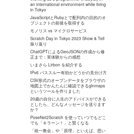
an international environment while living
in Tokyo
JavaScriptとRubyとで配列内の目的のオ
ブジェクトの前後を取得する
モノリス vs マイクロサービス
Scratch Day in Tokyo 2023 Show & Tell
振り返り
ChatGPTによるGeoJSONの作成から修
正まで：実体験からの感想
いまさら Lirbon を紹介する
IPv6 パススルー有効かどうかの見分け方
CSV形式のオープンデータをブラウザの
地図上でかんたんに確認できるglnmaps
というツールを作りました
20歳の自分に人生のアドバイスができる
としたら、どんなメッセージを送ります
か？
PoseNet2Scratch を使っていつでもどこ
でも「キラーン！」と賢くなる
「統一教会」や「原理」といえば、思い