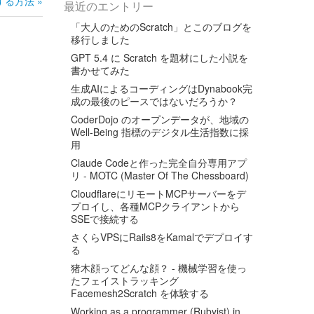
する方法 »
最近のエントリー
「大人のためのScratch」とこのブログを
移行しました
GPT 5.4 に Scratch を題材にした小説を
書かせてみた
生成AIによるコーディングはDynabook完
成の最後のピースではないだろうか？
CoderDojo のオープンデータが、地域の
Well-Being 指標のデジタル生活指数に採
用
Claude Codeと作った完全自分専用アプ
リ - MOTC (Master Of The Chessboard)
CloudflareにリモートMCPサーバーをデ
プロイし、各種MCPクライアントから
SSEで接続する
さくらVPSにRails8をKamalでデプロイす
る
猪木顔ってどんな顔？ - 機械学習を使っ
たフェイストラッキング
Facemesh2Scratch を体験する
Working as a programmer (Rubyist) in