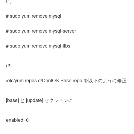
(1)
# sudo yum remove mysql
# sudo yum remove mysql-server
# sudo yum remove mysql-libs
(2)
/etc/yum.repos.d/CentOS-Base.repo を以下のように修正
[base] と [update] セクションに
enabled=0