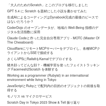
「大人のためのScratch」とこのブログを移行しました
GPT 5.4 に Scratch を題材にした小説を書かせてみた
生成AIによるコーディングはDynabook完成の最後のピースで
はないだろうか？
CoderDojo のオープンデータが、地域の Well-Being 指標のデ
ジタル生活指数に採用
Claude Codeと作った完全自分専用アプリ - MOTC (Master Of
The Chessboard)
CloudflareにリモートMCPサーバーをデプロイし、各種MCPク
ライアントからSSEで接続する
さくらVPSにRails8をKamalでデプロイする
猪木顔ってどんな顔？ - 機械学習を使ったフェイストラッキン
グ Facemesh2Scratch を体験する
Working as a programmer (Rubyist) in an international
environment while living in Tokyo
JavaScriptとRubyとで配列内の目的のオブジェクトの前後を取
得する
モノリス vs マイクロサービス
Scratch Day in Tokyo 2023 Show & Tell 振り返り