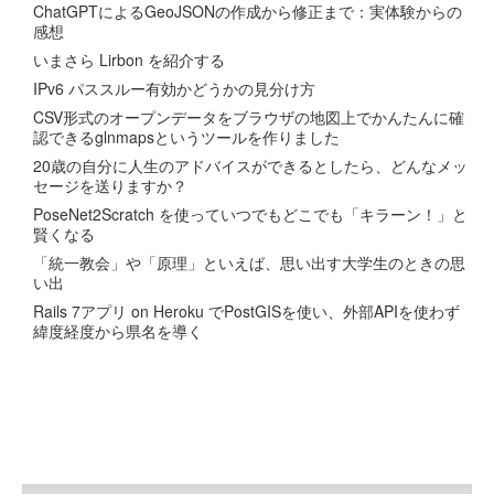
ChatGPTによるGeoJSONの作成から修正まで：実体験からの
感想
いまさら Lirbon を紹介する
IPv6 パススルー有効かどうかの見分け方
CSV形式のオープンデータをブラウザの地図上でかんたんに確
認できるglnmapsというツールを作りました
20歳の自分に人生のアドバイスができるとしたら、どんなメッ
セージを送りますか？
PoseNet2Scratch を使っていつでもどこでも「キラーン！」と
賢くなる
「統一教会」や「原理」といえば、思い出す大学生のときの思
い出
Rails 7アプリ on Heroku でPostGISを使い、外部APIを使わず
緯度経度から県名を導く