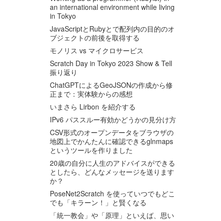
an international environment while living
in Tokyo
JavaScriptとRubyとで配列内の目的のオ
ブジェクトの前後を取得する
モノリス vs マイクロサービス
Scratch Day in Tokyo 2023 Show & Tell
振り返り
ChatGPTによるGeoJSONの作成から修
正まで：実体験からの感想
いまさら Lirbon を紹介する
IPv6 パススルー有効かどうかの見分け方
CSV形式のオープンデータをブラウザの
地図上でかんたんに確認できるglnmaps
というツールを作りました
20歳の自分に人生のアドバイスができる
としたら、どんなメッセージを送ります
か？
PoseNet2Scratch を使っていつでもどこ
でも「キラーン！」と賢くなる
「統一教会」や「原理」といえば、思い