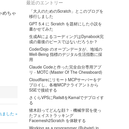
最近のエントリー
「大人のためのScratch」とこのブログを
ゃめちゃ
移行しました
GPT 5.4 に Scratch を題材にした小説を
書かせてみた
生成AIによるコーディングはDynabook完
成の最後のピースではないだろうか？
CoderDojo のオープンデータが、地域の
Well-Being 指標のデジタル生活指数に採
用
Claude Codeと作った完全自分専用アプ
リ - MOTC (Master Of The Chessboard)
CloudflareにリモートMCPサーバーをデ
プロイし、各種MCPクライアントから
SSEで接続する
さくらVPSにRails8をKamalでデプロイす
る
猪木顔ってどんな顔？ - 機械学習を使っ
ました »
たフェイストラッキング
Facemesh2Scratch を体験する
Working as a programmer (Rubyist) in