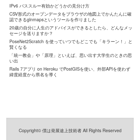
IPv6 パススルー有効かどうかの見分け方
CSV形式のオープンデータをブラウザの地図上でかんたんに確
認できるglnmapsというツールを作りました
20歳の自分に人生のアドバイスができるとしたら、どんなメッ
セージを送りますか？
PoseNet2Scratch を使っていつでもどこでも「キラーン！」と
賢くなる
「統一教会」や「原理」といえば、思い出す大学生のときの思
い出
Rails 7アプリ on Heroku でPostGISを使い、外部APIを使わず
緯度経度から県名を導く
Copyright© 僕は発展途上技術者 All Rights Reserved