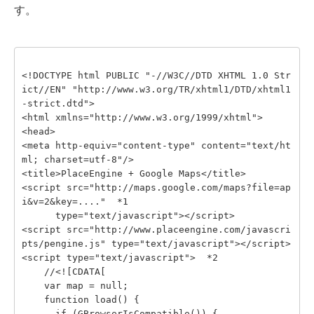
す。
<!DOCTYPE html PUBLIC "-//W3C//DTD XHTML 1.0 Str
ict//EN" "http://www.w3.org/TR/xhtml1/DTD/xhtml1
-strict.dtd">
<html xmlns="http://www.w3.org/1999/xhtml">
<head>
<meta http-equiv="content-type" content="text/ht
ml; charset=utf-8"/>
<title>PlaceEngine + Google Maps</title>
<script src="http://maps.google.com/maps?file=ap
i&v=2&key=...."  *1
      type="text/javascript"></script>
<script src="http://www.placeengine.com/javascri
pts/pengine.js" type="text/javascript"></script>
<script type="text/javascript">  *2
    //<![CDATA[
    var map = null;
    function load() {
      if (GBrowserIsCompatible()) {