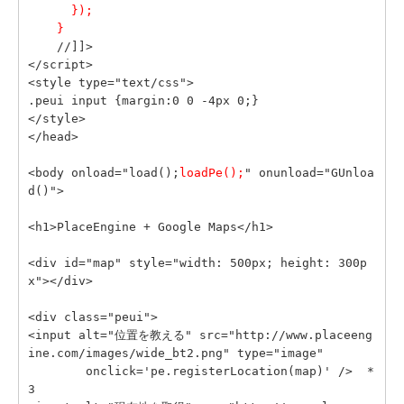
      });
    }
    //]]>
</script>
<style type="text/css">
.peui input {margin:0 0 -4px 0;}
</style>
</head>
<body onload="load();
loadPe();
" onunload="GUnloa
d()">
<h1>PlaceEngine + Google Maps</h1>
<div id="map" style="width: 500px; height: 300p
x"></div>
<div class="peui">
<input alt="位置を教える" src="http://www.placeeng
ine.com/images/wide_bt2.png" type="image"
        onclick='pe.registerLocation(map)' />  *
3