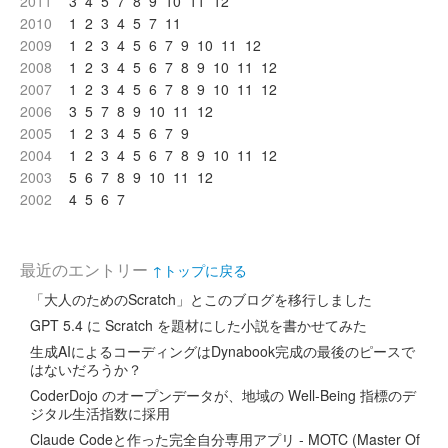
2011
3
4
5
7
8
9
10
11
12
2010
1
2
3
4
5
7
11
2009
1
2
3
4
5
6
7
9
10
11
12
2008
1
2
3
4
5
6
7
8
9
10
11
12
2007
1
2
3
4
5
6
7
8
9
10
11
12
2006
3
5
7
8
9
10
11
12
2005
1
2
3
4
5
6
7
9
2004
1
2
3
4
5
6
7
8
9
10
11
12
2003
5
6
7
8
9
10
11
12
2002
4
5
6
7
最近のエントリー
↑トップに戻る
「大人のためのScratch」とこのブログを移行しました
GPT 5.4 に Scratch を題材にした小説を書かせてみた
生成AIによるコーディングはDynabook完成の最後のピースで
はないだろうか？
CoderDojo のオープンデータが、地域の Well-Being 指標のデ
ジタル生活指数に採用
Claude Codeと作った完全自分専用アプリ - MOTC (Master Of