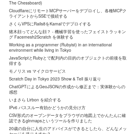
The Chessboard)
CloudflareにリモートMCPサーバーをデプロイし、各種MCPク
ライアントからSSEで接続する
さくらVPSにRails8をKamalでデプロイする
猪木顔ってどんな顔？ - 機械学習を使ったフェイストラッキン
グ Facemesh2Scratch を体験する
Working as a programmer (Rubyist) in an international
environment while living in Tokyo
JavaScriptとRubyとで配列内の目的のオブジェクトの前後を取
得する
モノリス vs マイクロサービス
Scratch Day in Tokyo 2023 Show & Tell 振り返り
ChatGPTによるGeoJSONの作成から修正まで：実体験からの
感想
いまさら Lirbon を紹介する
IPv6 パススルー有効かどうかの見分け方
CSV形式のオープンデータをブラウザの地図上でかんたんに確
認できるglnmapsというツールを作りました
20歳の自分に人生のアドバイスができるとしたら、どんなメッ
セージを送りますか？