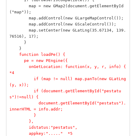
        map = new GMap2(document.getElementById
("map"));
        map.addControl(new GLargeMapControl());
        map.addControl(new GScaleControl());
        map.setCenter(new GLatLng(35.67134, 139.
76516), 17);
      }
    }
function loadPe() {
      pe = new PEngine({
        onGetLocation: function(x, y, r, info) {   
*4
          if (map != null) map.panTo(new GLatLng
(y, x));
          if (document.getElementById("pestatu
s")!=null) {
            document.getElementById("pestatus").
innerHTML = info.addr;
          }
        },
        idstatus:"pestatus",
        appkey:"....."  *5