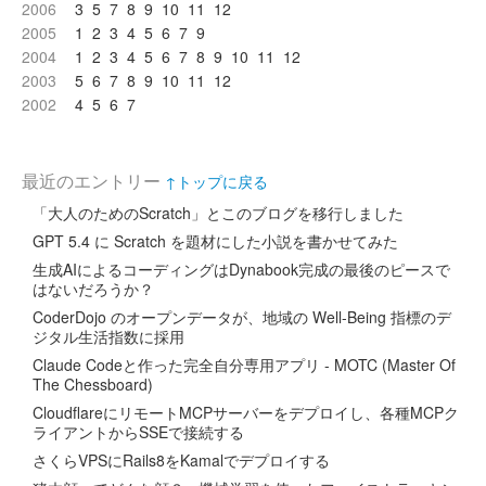
2006
3
5
7
8
9
10
11
12
2005
1
2
3
4
5
6
7
9
2004
1
2
3
4
5
6
7
8
9
10
11
12
2003
5
6
7
8
9
10
11
12
2002
4
5
6
7
最近のエントリー
↑トップに戻る
「大人のためのScratch」とこのブログを移行しました
GPT 5.4 に Scratch を題材にした小説を書かせてみた
生成AIによるコーディングはDynabook完成の最後のピースで
はないだろうか？
CoderDojo のオープンデータが、地域の Well-Being 指標のデ
ジタル生活指数に採用
Claude Codeと作った完全自分専用アプリ - MOTC (Master Of
The Chessboard)
CloudflareにリモートMCPサーバーをデプロイし、各種MCPク
ライアントからSSEで接続する
さくらVPSにRails8をKamalでデプロイする