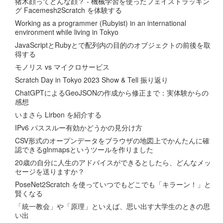
猪木顔ってどんな顔？ - 機械学習を使ったフェイストラッキン
グ Facemesh2Scratch を体験する
Working as a programmer (Rubyist) in an international
environment while living in Tokyo
JavaScriptとRubyとで配列内の目的のオブジェクトの前後を取
得する
モノリス vs マイクロサービス
Scratch Day in Tokyo 2023 Show & Tell 振り返り
ChatGPTによるGeoJSONの作成から修正まで：実体験からの
感想
いまさら Lirbon を紹介する
IPv6 パススルー有効かどうかの見分け方
CSV形式のオープンデータをブラウザの地図上でかんたんに確
認できるglnmapsというツールを作りました
20歳の自分に人生のアドバイスができるとしたら、どんなメッ
セージを送りますか？
PoseNet2Scratch を使っていつでもどこでも「キラーン！」と
賢くなる
「統一教会」や「原理」といえば、思い出す大学生のときの思
い出