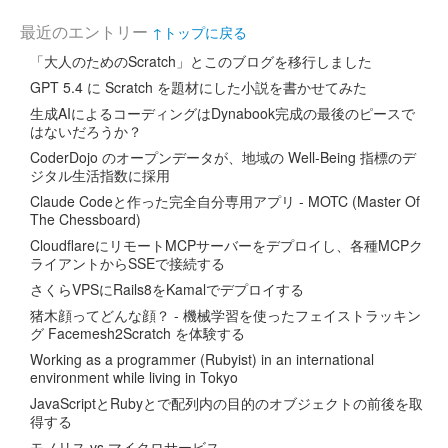
最近のエントリー
↑トップに戻る
「大人のためのScratch」とこのブログを移行しました
GPT 5.4 に Scratch を題材にした小説を書かせてみた
生成AIによるコーディングはDynabook完成の最後のピースで
はないだろうか？
CoderDojo のオープンデータが、地域の Well-Being 指標のデ
ジタル生活指数に採用
Claude Codeと作った完全自分専用アプリ - MOTC (Master Of
The Chessboard)
CloudflareにリモートMCPサーバーをデプロイし、各種MCPク
ライアントからSSEで接続する
さくらVPSにRails8をKamalでデプロイする
猪木顔ってどんな顔？ - 機械学習を使ったフェイストラッキン
グ Facemesh2Scratch を体験する
Working as a programmer (Rubyist) in an international
environment while living in Tokyo
JavaScriptとRubyとで配列内の目的のオブジェクトの前後を取
得する
モノリス vs マイクロサービス