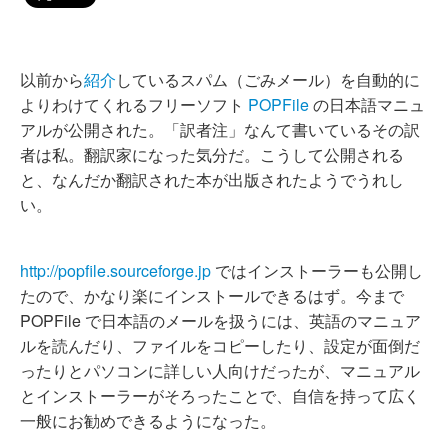
以前から
紹介
しているスパム（ごみメール）を自動的に
よりわけてくれるフリーソフト
POPFile
の日本語マニュ
アルが公開された。「訳者注」なんて書いているその訳
者は私。翻訳家になった気分だ。こうして公開される
と、なんだか翻訳された本が出版されたようでうれし
い。
http://popfile.sourceforge.jp
ではインストーラーも公開し
たので、かなり楽にインストールできるはず。今まで
POPFile で日本語のメールを扱うには、英語のマニュア
ルを読んだり、ファイルをコピーしたり、設定が面倒だ
ったりとパソコンに詳しい人向けだったが、マニュアル
とインストーラーがそろったことで、自信を持って広く
一般にお勧めできるようになった。