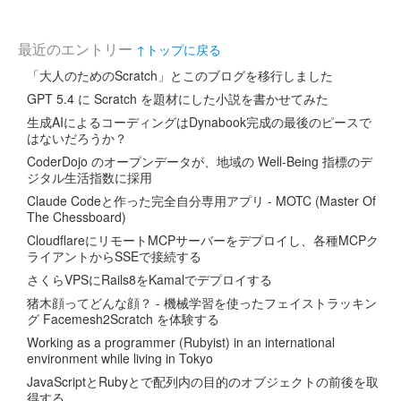
最近のエントリー
↑トップに戻る
「大人のためのScratch」とこのブログを移行しました
GPT 5.4 に Scratch を題材にした小説を書かせてみた
生成AIによるコーディングはDynabook完成の最後のピースで
はないだろうか？
CoderDojo のオープンデータが、地域の Well-Being 指標のデ
ジタル生活指数に採用
Claude Codeと作った完全自分専用アプリ - MOTC (Master Of
The Chessboard)
CloudflareにリモートMCPサーバーをデプロイし、各種MCPク
ライアントからSSEで接続する
さくらVPSにRails8をKamalでデプロイする
猪木顔ってどんな顔？ - 機械学習を使ったフェイストラッキン
グ Facemesh2Scratch を体験する
Working as a programmer (Rubyist) in an international
environment while living in Tokyo
JavaScriptとRubyとで配列内の目的のオブジェクトの前後を取
得する