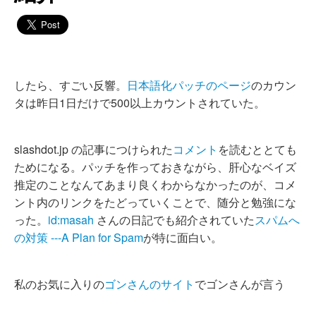
したら、すごい反響。
日本語化パッチのページ
のカウン
タは昨日1日だけで500以上カウントされていた。
slashdot.jp の記事につけられた
コメント
を読むととても
ためになる。パッチを作っておきながら、肝心なベイズ
推定のことなんてあまり良くわからなかったのが、コメ
ント内のリンクをたどっていくことで、随分と勉強にな
った。
id:masah
さんの日記でも紹介されていた
スパムへ
の対策 ---A Plan for Spam
が特に面白い。
私のお気に入りの
ゴンさんのサイト
でゴンさんが言う