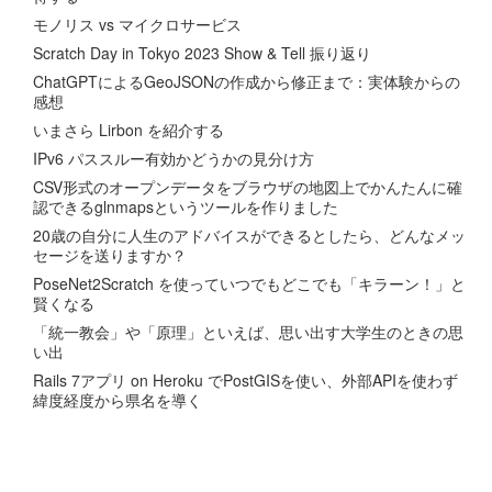
モノリス vs マイクロサービス
Scratch Day in Tokyo 2023 Show & Tell 振り返り
ChatGPTによるGeoJSONの作成から修正まで：実体験からの
感想
いまさら Lirbon を紹介する
IPv6 パススルー有効かどうかの見分け方
CSV形式のオープンデータをブラウザの地図上でかんたんに確
認できるglnmapsというツールを作りました
20歳の自分に人生のアドバイスができるとしたら、どんなメッ
セージを送りますか？
PoseNet2Scratch を使っていつでもどこでも「キラーン！」と
賢くなる
「統一教会」や「原理」といえば、思い出す大学生のときの思
い出
Rails 7アプリ on Heroku でPostGISを使い、外部APIを使わず
緯度経度から県名を導く