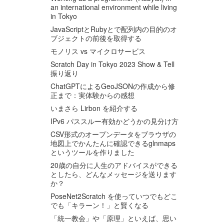
an international environment while living
in Tokyo
JavaScriptとRubyとで配列内の目的のオ
ブジェクトの前後を取得する
モノリス vs マイクロサービス
Scratch Day in Tokyo 2023 Show & Tell
振り返り
ChatGPTによるGeoJSONの作成から修
正まで：実体験からの感想
いまさら Lirbon を紹介する
IPv6 パススルー有効かどうかの見分け方
CSV形式のオープンデータをブラウザの
地図上でかんたんに確認できるglnmaps
というツールを作りました
20歳の自分に人生のアドバイスができる
としたら、どんなメッセージを送ります
か？
PoseNet2Scratch を使っていつでもどこ
でも「キラーン！」と賢くなる
「統一教会」や「原理」といえば、思い