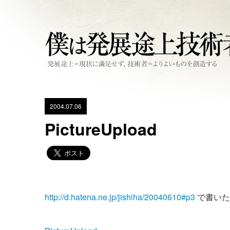
2004.07.06
PictureUpload
http://d.hatena.ne.jp/jishiha/20040610#p3
で書いた